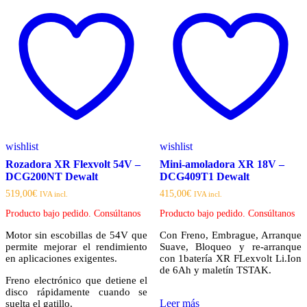
wishlist
wishlist
Rozadora XR Flexvolt 54V –
Mini-amoladora XR 18V –
DCG200NT Dewalt
DCG409T1 Dewalt
519,00
€
415,00
€
IVA incl.
IVA incl.
Producto bajo pedido. Consúltanos
Producto bajo pedido. Consúltanos
Motor sin escobillas de 54V que
Con Freno, Embrague, Arranque
permite mejorar el rendimiento
Suave, Bloqueo y re-arranque
en aplicaciones exigentes.
con 1batería XR FLexvolt Li.Ion
de 6Ah y maletín TSTAK.
Freno electrónico que detiene el
disco rápidamente cuando se
Leer más
suelta el gatillo.