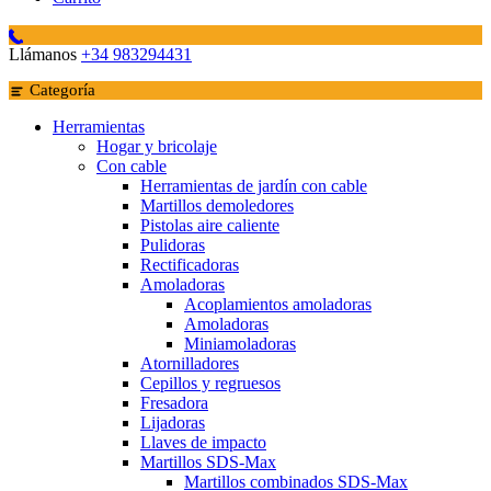
Llámanos
+34 983294431
Categoría
Herramientas
Hogar y bricolaje
Con cable
Herramientas de jardín con cable
Martillos demoledores
Pistolas aire caliente
Pulidoras
Rectificadoras
Amoladoras
Acoplamientos amoladoras
Amoladoras
Miniamoladoras
Atornilladores
Cepillos y regruesos
Fresadora
Lijadoras
Llaves de impacto
Martillos SDS-Max
Martillos combinados SDS-Max