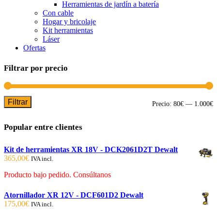
Herramientas de jardín a batería
Con cable
Hogar y bricolaje
Kit herramientas
Láser
Ofertas
Filtrar por precio
Filtrar
P
P
Precio:
80€
—
1.000€
m
m
Popular entre clientes
Kit de herramientas XR 18V - DCK2061D2T Dewalt
365,00
€
IVA incl.
Producto bajo pedido. Consúltanos
Atornillador XR 12V - DCF601D2 Dewalt
175,00
€
IVA incl.