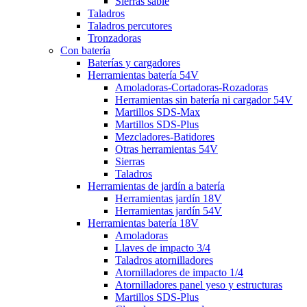
Sierras sable
Taladros
Taladros percutores
Tronzadoras
Con batería
Baterías y cargadores
Herramientas batería 54V
Amoladoras-Cortadoras-Rozadoras
Herramientas sin batería ni cargador 54V
Martillos SDS-Max
Martillos SDS-Plus
Mezcladores-Batidores
Otras herramientas 54V
Sierras
Taladros
Herramientas de jardín a batería
Herramientas jardín 18V
Herramientas jardín 54V
Herramientas batería 18V
Amoladoras
Llaves de impacto 3/4
Taladros atornilladores
Atornilladores de impacto 1/4
Atornilladores panel yeso y estructuras
Martillos SDS-Plus