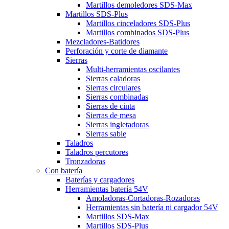
Martillos demoledores SDS-Max
Martillos SDS-Plus
Martillos cinceladores SDS-Plus
Martillos combinados SDS-Plus
Mezcladores-Batidores
Perforación y corte de diamante
Sierras
Multi-herramientas oscilantes
Sierras caladoras
Sierras circulares
Sierras combinadas
Sierras de cinta
Sierras de mesa
Sierras ingletadoras
Sierras sable
Taladros
Taladros percutores
Tronzadoras
Con batería
Baterías y cargadores
Herramientas batería 54V
Amoladoras-Cortadoras-Rozadoras
Herramientas sin batería ni cargador 54V
Martillos SDS-Max
Martillos SDS-Plus