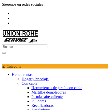
Saltar
Síguenos en redes sociales
al
contenido
Categoría
Herramientas
Hogar y bricolaje
Con cable
Herramientas de jardín con cable
Martillos demoledores
Pistolas aire caliente
Pulidoras
Rectificadoras
Amoladoras