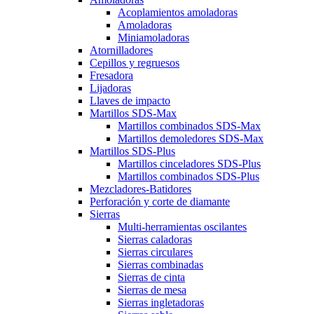
Acoplamientos amoladoras
Amoladoras
Miniamoladoras
Atornilladores
Cepillos y regruesos
Fresadora
Lijadoras
Llaves de impacto
Martillos SDS-Max
Martillos combinados SDS-Max
Martillos demoledores SDS-Max
Martillos SDS-Plus
Martillos cinceladores SDS-Plus
Martillos combinados SDS-Plus
Mezcladores-Batidores
Perforación y corte de diamante
Sierras
Multi-herramientas oscilantes
Sierras caladoras
Sierras circulares
Sierras combinadas
Sierras de cinta
Sierras de mesa
Sierras ingletadoras