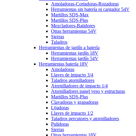
Amoladoras-Cortadoras-Rozadoras
Herramientas sin batería ni cargador 54V
Martillos SDS-Max
Martillos SDS-Plus
Mezcladores-Batidores
Otras herramientas 54V
Sierras
Taladros
Herramientas de jardín a batería
Herramientas jardín 18V
Herramientas jardín 54V
Herramientas batería 18V
Amoladoras
Llaves de impacto 3/4
Taladros atornilladores
Atornilladores de impacto 1/4
Atornilladores panel yeso y estructuras
Martillos SDS-Plus
Clavadoras y grapadoras
Lijadoras
Llaves de impacto 1/2
Taladros percutores y atornilladores
Pulidoras
Sierras
Otras herramientas 18V