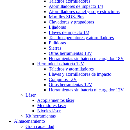
Taladros atornilladores
Atornilladores de impacto 1/4
Atornilladores panel yeso y estructuras
Martillos SDS-Plus
Clavadoras y grapadoras
Lijadoras
Llaves de impacto 1/2
Taladros percutores y atornilladores
Pulidoras
Sierras
Otras herramientas 18V
Herramientas sin batería ni cargador 18V
Herramientas batería 12V
Taladros y atornilladores
Llaves y atornilladores de impacto
Conjuntos 12V
Otras herramientas 12V
Herramientas sin batería ni cargador 12V
Láser
Acoplamientos láser
Medidores láser
Niveles láser
Kit herramientas
Almacenamiento
Gran capacidad