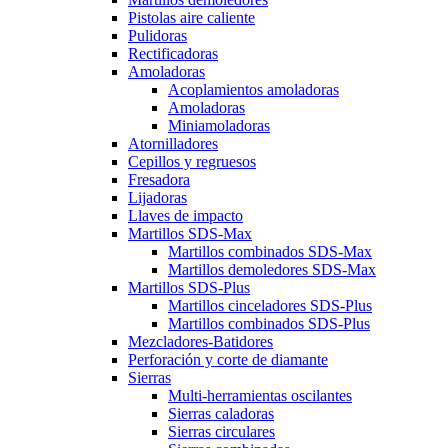
Pistolas aire caliente
Pulidoras
Rectificadoras
Amoladoras
Acoplamientos amoladoras
Amoladoras
Miniamoladoras
Atornilladores
Cepillos y regruesos
Fresadora
Lijadoras
Llaves de impacto
Martillos SDS-Max
Martillos combinados SDS-Max
Martillos demoledores SDS-Max
Martillos SDS-Plus
Martillos cinceladores SDS-Plus
Martillos combinados SDS-Plus
Mezcladores-Batidores
Perforación y corte de diamante
Sierras
Multi-herramientas oscilantes
Sierras caladoras
Sierras circulares