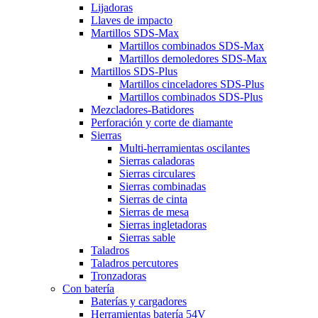
Lijadoras
Llaves de impacto
Martillos SDS-Max
Martillos combinados SDS-Max
Martillos demoledores SDS-Max
Martillos SDS-Plus
Martillos cinceladores SDS-Plus
Martillos combinados SDS-Plus
Mezcladores-Batidores
Perforación y corte de diamante
Sierras
Multi-herramientas oscilantes
Sierras caladoras
Sierras circulares
Sierras combinadas
Sierras de cinta
Sierras de mesa
Sierras ingletadoras
Sierras sable
Taladros
Taladros percutores
Tronzadoras
Con batería
Baterías y cargadores
Herramientas batería 54V