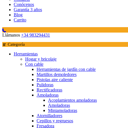
Conócenos
Garantía 3 años
Blog
Carrito
Llámanos
+34 983294431
Categoría
Herramientas
Hogar y bricolaje
Con cable
Herramientas de jardín con cable
Martillos demoledores
Pistolas aire caliente
Pulidoras
Rectificadoras
Amoladoras
Acoplamientos amoladoras
Amoladoras
Miniamoladoras
Atornilladores
Cepillos y regruesos
Fresadora