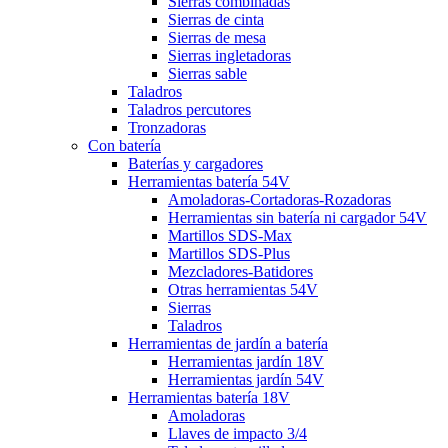
Sierras combinadas
Sierras de cinta
Sierras de mesa
Sierras ingletadoras
Sierras sable
Taladros
Taladros percutores
Tronzadoras
Con batería
Baterías y cargadores
Herramientas batería 54V
Amoladoras-Cortadoras-Rozadoras
Herramientas sin batería ni cargador 54V
Martillos SDS-Max
Martillos SDS-Plus
Mezcladores-Batidores
Otras herramientas 54V
Sierras
Taladros
Herramientas de jardín a batería
Herramientas jardín 18V
Herramientas jardín 54V
Herramientas batería 18V
Amoladoras
Llaves de impacto 3/4