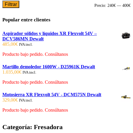
Filtrar
P
P
Precio:
240€
—
400€
m
m
Popular entre clientes
Aspirador sólidos y líquidos XR Flexvolt 54V –
DCV586MN Dewalt
485,00
€
IVA incl.
Producto bajo pedido. Consúltanos
Martillo demoledor 1600W - D25961K Dewalt
1.035,00
€
IVA incl.
Producto bajo pedido. Consúltanos
Motosierra XR Flexvolt 54V - DCM575N Dewalt
329,00
€
IVA incl.
Producto bajo pedido. Consúltanos
Categoría:
Fresadora