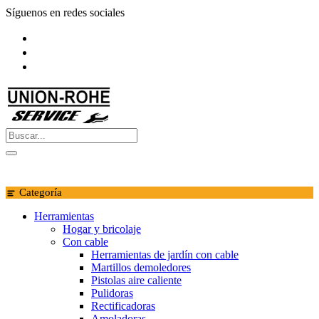
Saltar
Síguenos en redes sociales
al
contenido
Categoría
Herramientas
Hogar y bricolaje
Con cable
Herramientas de jardín con cable
Martillos demoledores
Pistolas aire caliente
Pulidoras
Rectificadoras
Amoladoras