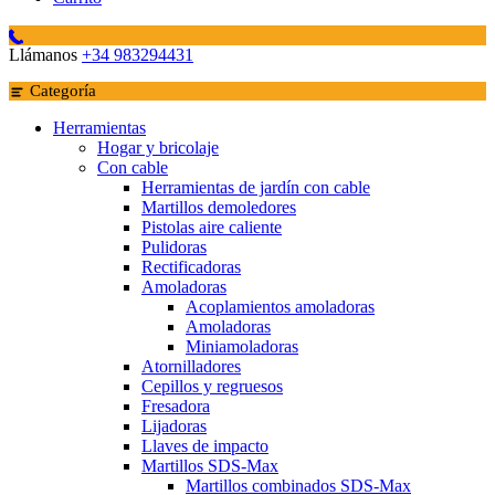
Llámanos
+34 983294431
Categoría
Herramientas
Hogar y bricolaje
Con cable
Herramientas de jardín con cable
Martillos demoledores
Pistolas aire caliente
Pulidoras
Rectificadoras
Amoladoras
Acoplamientos amoladoras
Amoladoras
Miniamoladoras
Atornilladores
Cepillos y regruesos
Fresadora
Lijadoras
Llaves de impacto
Martillos SDS-Max
Martillos combinados SDS-Max