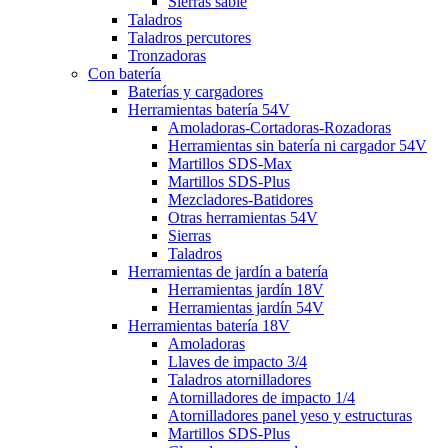
Sierras sable
Taladros
Taladros percutores
Tronzadoras
Con batería
Baterías y cargadores
Herramientas batería 54V
Amoladoras-Cortadoras-Rozadoras
Herramientas sin batería ni cargador 54V
Martillos SDS-Max
Martillos SDS-Plus
Mezcladores-Batidores
Otras herramientas 54V
Sierras
Taladros
Herramientas de jardín a batería
Herramientas jardín 18V
Herramientas jardín 54V
Herramientas batería 18V
Amoladoras
Llaves de impacto 3/4
Taladros atornilladores
Atornilladores de impacto 1/4
Atornilladores panel yeso y estructuras
Martillos SDS-Plus