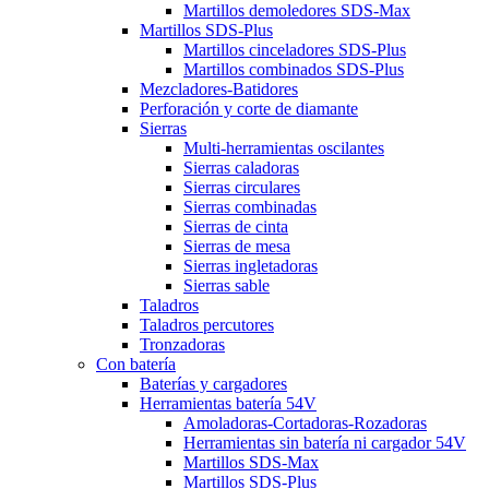
Martillos demoledores SDS-Max
Martillos SDS-Plus
Martillos cinceladores SDS-Plus
Martillos combinados SDS-Plus
Mezcladores-Batidores
Perforación y corte de diamante
Sierras
Multi-herramientas oscilantes
Sierras caladoras
Sierras circulares
Sierras combinadas
Sierras de cinta
Sierras de mesa
Sierras ingletadoras
Sierras sable
Taladros
Taladros percutores
Tronzadoras
Con batería
Baterías y cargadores
Herramientas batería 54V
Amoladoras-Cortadoras-Rozadoras
Herramientas sin batería ni cargador 54V
Martillos SDS-Max
Martillos SDS-Plus