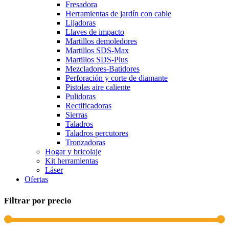
Fresadora
Herramientas de jardín con cable
Lijadoras
Llaves de impacto
Martillos demoledores
Martillos SDS-Max
Martillos SDS-Plus
Mezcladores-Batidores
Perforación y corte de diamante
Pistolas aire caliente
Pulidoras
Rectificadoras
Sierras
Taladros
Taladros percutores
Tronzadoras
Hogar y bricolaje
Kit herramientas
Láser
Ofertas
Filtrar por precio