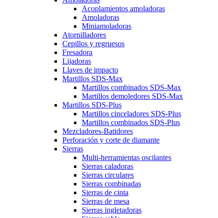
Acoplamientos amoladoras
Amoladoras
Miniamoladoras
Atornilladores
Cepillos y regruesos
Fresadora
Lijadoras
Llaves de impacto
Martillos SDS-Max
Martillos combinados SDS-Max
Martillos demoledores SDS-Max
Martillos SDS-Plus
Martillos cinceladores SDS-Plus
Martillos combinados SDS-Plus
Mezcladores-Batidores
Perforación y corte de diamante
Sierras
Multi-herramientas oscilantes
Sierras caladoras
Sierras circulares
Sierras combinadas
Sierras de cinta
Sierras de mesa
Sierras ingletadoras