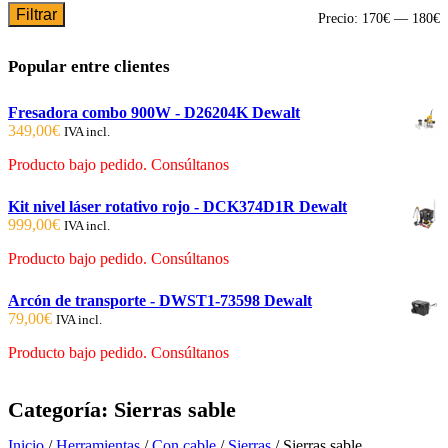
Filtrar
P
P
Precio:
170€
—
180€
m
m
Popular entre clientes
Fresadora combo 900W - D26204K Dewalt
349,00
€
IVA incl.
Producto bajo pedido. Consúltanos
Kit nivel láser rotativo rojo - DCK374D1R Dewalt
999,00
€
IVA incl.
Producto bajo pedido. Consúltanos
Arcón de transporte - DWST1-73598 Dewalt
79,00
€
IVA incl.
Producto bajo pedido. Consúltanos
Categoría:
Sierras sable
Inicio
/
Herramientas
/
Con cable
/
Sierras
/ Sierras sable