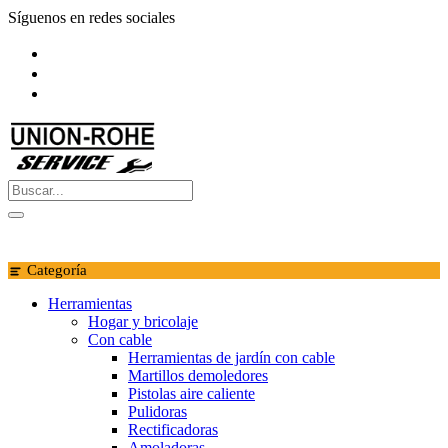
Saltar
Síguenos en redes sociales
al
contenido
Categoría
Herramientas
Hogar y bricolaje
Con cable
Herramientas de jardín con cable
Martillos demoledores
Pistolas aire caliente
Pulidoras
Rectificadoras
Amoladoras