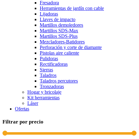
Fresadora
Herramientas de jardín con cable
Lijadoras
Llaves de impacto
Martillos demoledores
Martillos SDS-Max
Martillos SDS-Plus
Mezcladores-Batidores
Perforación y corte de diamante
Pistolas aire caliente
Pulidoras
Rectificadoras
Sierras
Taladros
Taladros percutores
Tronzadoras
Hogar y bricolaje
Kit herramientas
Láser
Ofertas
Filtrar por precio