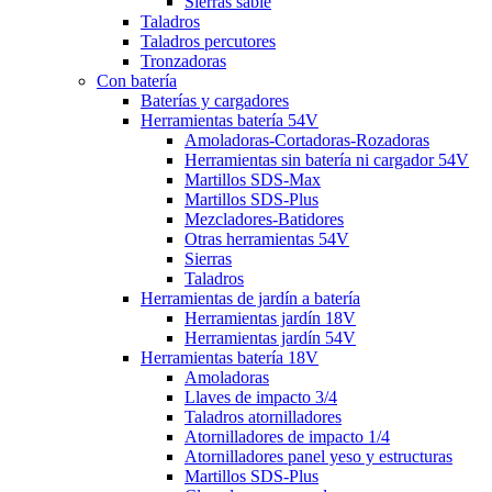
Sierras sable
Taladros
Taladros percutores
Tronzadoras
Con batería
Baterías y cargadores
Herramientas batería 54V
Amoladoras-Cortadoras-Rozadoras
Herramientas sin batería ni cargador 54V
Martillos SDS-Max
Martillos SDS-Plus
Mezcladores-Batidores
Otras herramientas 54V
Sierras
Taladros
Herramientas de jardín a batería
Herramientas jardín 18V
Herramientas jardín 54V
Herramientas batería 18V
Amoladoras
Llaves de impacto 3/4
Taladros atornilladores
Atornilladores de impacto 1/4
Atornilladores panel yeso y estructuras
Martillos SDS-Plus