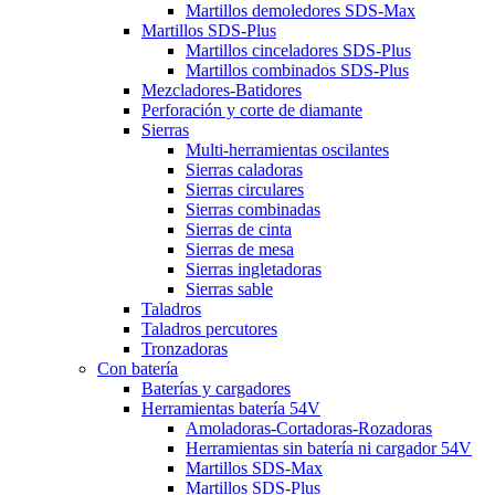
Martillos demoledores SDS-Max
Martillos SDS-Plus
Martillos cinceladores SDS-Plus
Martillos combinados SDS-Plus
Mezcladores-Batidores
Perforación y corte de diamante
Sierras
Multi-herramientas oscilantes
Sierras caladoras
Sierras circulares
Sierras combinadas
Sierras de cinta
Sierras de mesa
Sierras ingletadoras
Sierras sable
Taladros
Taladros percutores
Tronzadoras
Con batería
Baterías y cargadores
Herramientas batería 54V
Amoladoras-Cortadoras-Rozadoras
Herramientas sin batería ni cargador 54V
Martillos SDS-Max
Martillos SDS-Plus