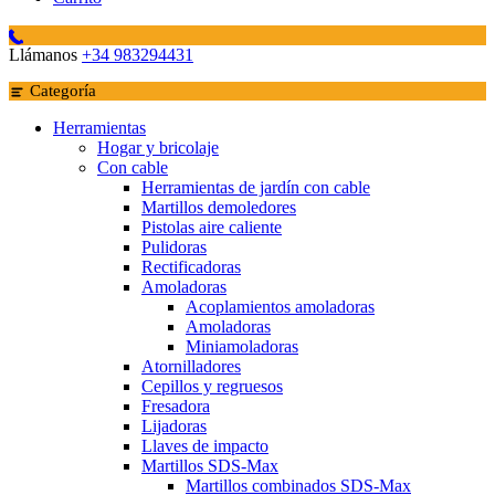
Llámanos
+34 983294431
Categoría
Herramientas
Hogar y bricolaje
Con cable
Herramientas de jardín con cable
Martillos demoledores
Pistolas aire caliente
Pulidoras
Rectificadoras
Amoladoras
Acoplamientos amoladoras
Amoladoras
Miniamoladoras
Atornilladores
Cepillos y regruesos
Fresadora
Lijadoras
Llaves de impacto
Martillos SDS-Max
Martillos combinados SDS-Max