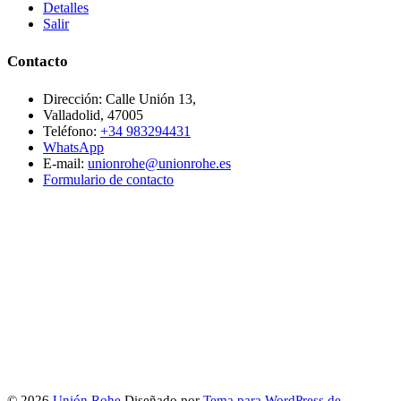
Detalles
Salir
Contacto
Dirección: Calle Unión 13,
Valladolid, 47005
Teléfono:
+34 983294431
WhatsApp
E-mail:
unionrohe@unionrohe.es
Formulario de contacto
© 2026
Unión Rohe
Diseñado por
Tema para WordPress de