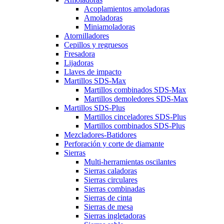
Acoplamientos amoladoras
Amoladoras
Miniamoladoras
Atornilladores
Cepillos y regruesos
Fresadora
Lijadoras
Llaves de impacto
Martillos SDS-Max
Martillos combinados SDS-Max
Martillos demoledores SDS-Max
Martillos SDS-Plus
Martillos cinceladores SDS-Plus
Martillos combinados SDS-Plus
Mezcladores-Batidores
Perforación y corte de diamante
Sierras
Multi-herramientas oscilantes
Sierras caladoras
Sierras circulares
Sierras combinadas
Sierras de cinta
Sierras de mesa
Sierras ingletadoras