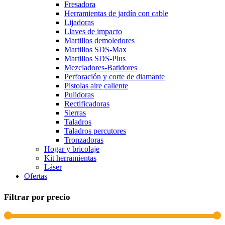
Fresadora
Herramientas de jardín con cable
Lijadoras
Llaves de impacto
Martillos demoledores
Martillos SDS-Max
Martillos SDS-Plus
Mezcladores-Batidores
Perforación y corte de diamante
Pistolas aire caliente
Pulidoras
Rectificadoras
Sierras
Taladros
Taladros percutores
Tronzadoras
Hogar y bricolaje
Kit herramientas
Láser
Ofertas
Filtrar por precio