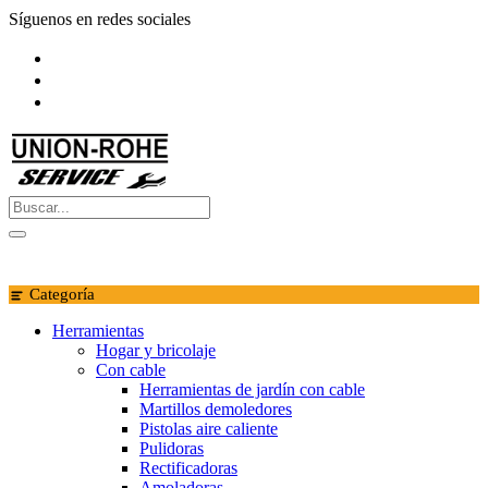
Saltar
Síguenos en redes sociales
al
contenido
Categoría
Herramientas
Hogar y bricolaje
Con cable
Herramientas de jardín con cable
Martillos demoledores
Pistolas aire caliente
Pulidoras
Rectificadoras
Amoladoras