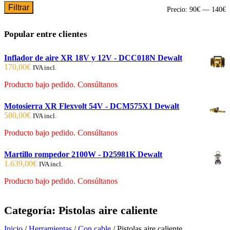
Filtrar
P
P
Precio:
90€
—
140€
m
m
Popular entre clientes
Inflador de aire XR 18V y 12V - DCC018N Dewalt
170,00
€
IVA incl.
Producto bajo pedido. Consúltanos
Motosierra XR Flexvolt 54V - DCM575X1 Dewalt
580,00
€
IVA incl.
Producto bajo pedido. Consúltanos
Martillo rompedor 2100W - D25981K Dewalt
1.639,00
€
IVA incl.
Producto bajo pedido. Consúltanos
Categoría:
Pistolas aire caliente
Inicio
/
Herramientas
/
Con cable
/ Pistolas aire caliente