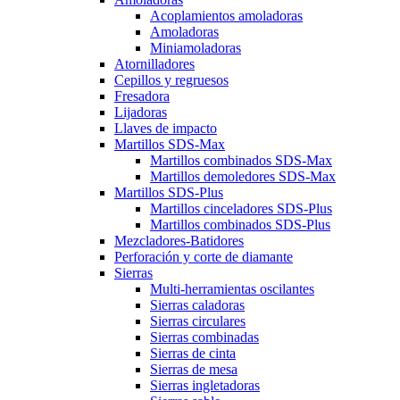
Acoplamientos amoladoras
Amoladoras
Miniamoladoras
Atornilladores
Cepillos y regruesos
Fresadora
Lijadoras
Llaves de impacto
Martillos SDS-Max
Martillos combinados SDS-Max
Martillos demoledores SDS-Max
Martillos SDS-Plus
Martillos cinceladores SDS-Plus
Martillos combinados SDS-Plus
Mezcladores-Batidores
Perforación y corte de diamante
Sierras
Multi-herramientas oscilantes
Sierras caladoras
Sierras circulares
Sierras combinadas
Sierras de cinta
Sierras de mesa
Sierras ingletadoras