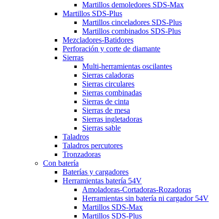
Martillos demoledores SDS-Max
Martillos SDS-Plus
Martillos cinceladores SDS-Plus
Martillos combinados SDS-Plus
Mezcladores-Batidores
Perforación y corte de diamante
Sierras
Multi-herramientas oscilantes
Sierras caladoras
Sierras circulares
Sierras combinadas
Sierras de cinta
Sierras de mesa
Sierras ingletadoras
Sierras sable
Taladros
Taladros percutores
Tronzadoras
Con batería
Baterías y cargadores
Herramientas batería 54V
Amoladoras-Cortadoras-Rozadoras
Herramientas sin batería ni cargador 54V
Martillos SDS-Max
Martillos SDS-Plus