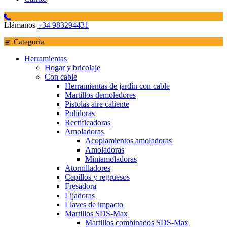
Llámanos
+34 983294431
Categoría
Herramientas
Hogar y bricolaje
Con cable
Herramientas de jardín con cable
Martillos demoledores
Pistolas aire caliente
Pulidoras
Rectificadoras
Amoladoras
Acoplamientos amoladoras
Amoladoras
Miniamoladoras
Atornilladores
Cepillos y regruesos
Fresadora
Lijadoras
Llaves de impacto
Martillos SDS-Max
Martillos combinados SDS-Max