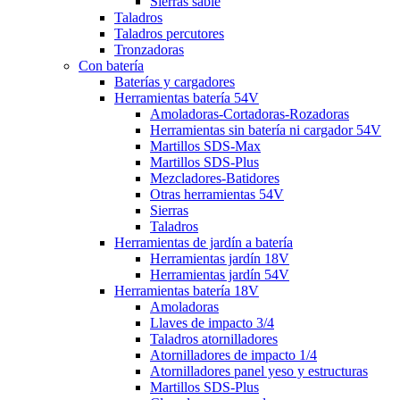
Sierras sable
Taladros
Taladros percutores
Tronzadoras
Con batería
Baterías y cargadores
Herramientas batería 54V
Amoladoras-Cortadoras-Rozadoras
Herramientas sin batería ni cargador 54V
Martillos SDS-Max
Martillos SDS-Plus
Mezcladores-Batidores
Otras herramientas 54V
Sierras
Taladros
Herramientas de jardín a batería
Herramientas jardín 18V
Herramientas jardín 54V
Herramientas batería 18V
Amoladoras
Llaves de impacto 3/4
Taladros atornilladores
Atornilladores de impacto 1/4
Atornilladores panel yeso y estructuras
Martillos SDS-Plus