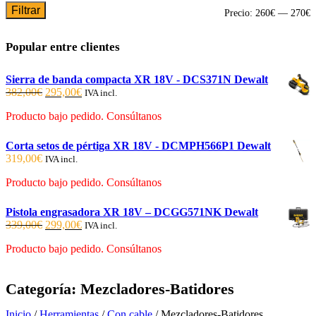
Filtrar
P
P
Precio:
260€
—
270€
m
m
Popular entre clientes
Sierra de banda compacta XR 18V - DCS371N Dewalt
El
El
382,00
€
295,00
€
IVA incl.
precio
precio
Producto bajo pedido. Consúltanos
original
actual
era:
es:
382,00€.
295,00€.
Corta setos de pértiga XR 18V - DCMPH566P1 Dewalt
319,00
€
IVA incl.
Producto bajo pedido. Consúltanos
Pistola engrasadora XR 18V – DCGG571NK Dewalt
El
El
339,00
€
299,00
€
IVA incl.
precio
precio
Producto bajo pedido. Consúltanos
original
actual
era:
es:
339,00€.
299,00€.
Categoría:
Mezcladores-Batidores
Inicio
/
Herramientas
/
Con cable
/ Mezcladores-Batidores