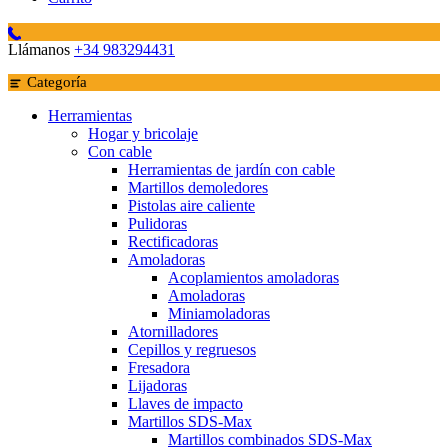
Llámanos
+34 983294431
Categoría
Herramientas
Hogar y bricolaje
Con cable
Herramientas de jardín con cable
Martillos demoledores
Pistolas aire caliente
Pulidoras
Rectificadoras
Amoladoras
Acoplamientos amoladoras
Amoladoras
Miniamoladoras
Atornilladores
Cepillos y regruesos
Fresadora
Lijadoras
Llaves de impacto
Martillos SDS-Max
Martillos combinados SDS-Max