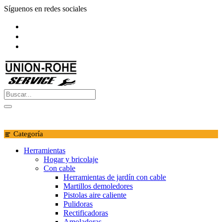
Saltar
Síguenos en redes sociales
al
contenido
Categoría
Herramientas
Hogar y bricolaje
Con cable
Herramientas de jardín con cable
Martillos demoledores
Pistolas aire caliente
Pulidoras
Rectificadoras
Amoladoras