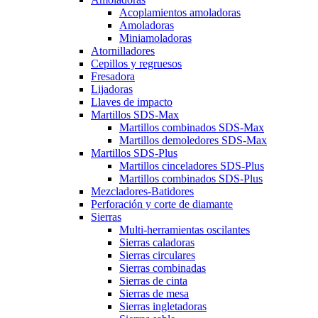
Acoplamientos amoladoras
Amoladoras
Miniamoladoras
Atornilladores
Cepillos y regruesos
Fresadora
Lijadoras
Llaves de impacto
Martillos SDS-Max
Martillos combinados SDS-Max
Martillos demoledores SDS-Max
Martillos SDS-Plus
Martillos cinceladores SDS-Plus
Martillos combinados SDS-Plus
Mezcladores-Batidores
Perforación y corte de diamante
Sierras
Multi-herramientas oscilantes
Sierras caladoras
Sierras circulares
Sierras combinadas
Sierras de cinta
Sierras de mesa
Sierras ingletadoras