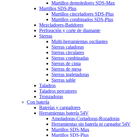
Martillos demoledores SDS-Max
Martillos SDS-Plus
Martillos cinceladores SDS-Plus
Martillos combinados SDS-Plus
Mezcladores-Batidores
Perforación y corte de diamante
Sierras
Multi-herramientas oscilantes
Sierras caladoras
Sierras circulares
Sierras combinadas
Sierras de cinta
Sierras de mesa
Sierras ingletadoras
Sierras sable
Taladros
Taladros percutores
Tronzadoras
Con batería
Baterías y cargadores
Herramientas batería 54V
Amoladoras-Cortadoras-Rozadoras
Herramientas sin batería ni cargador 54V
Martillos SDS-Max
Martillos SDS-Plus