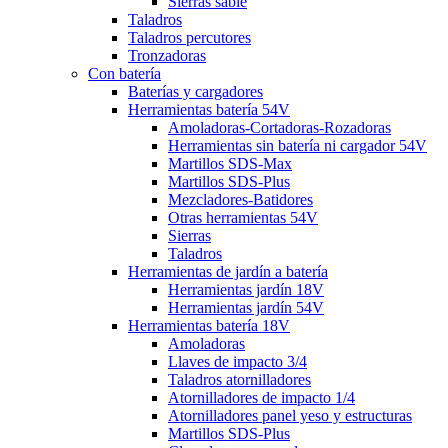
Sierras sable
Taladros
Taladros percutores
Tronzadoras
Con batería
Baterías y cargadores
Herramientas batería 54V
Amoladoras-Cortadoras-Rozadoras
Herramientas sin batería ni cargador 54V
Martillos SDS-Max
Martillos SDS-Plus
Mezcladores-Batidores
Otras herramientas 54V
Sierras
Taladros
Herramientas de jardín a batería
Herramientas jardín 18V
Herramientas jardín 54V
Herramientas batería 18V
Amoladoras
Llaves de impacto 3/4
Taladros atornilladores
Atornilladores de impacto 1/4
Atornilladores panel yeso y estructuras
Martillos SDS-Plus