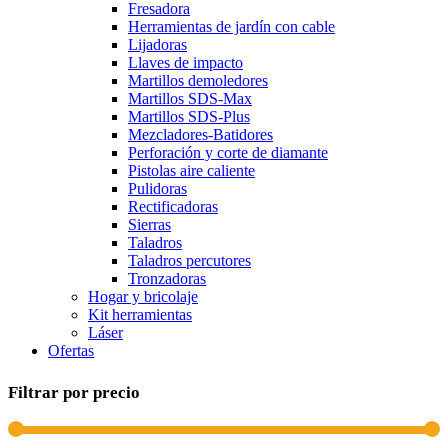
Fresadora
Herramientas de jardín con cable
Lijadoras
Llaves de impacto
Martillos demoledores
Martillos SDS-Max
Martillos SDS-Plus
Mezcladores-Batidores
Perforación y corte de diamante
Pistolas aire caliente
Pulidoras
Rectificadoras
Sierras
Taladros
Taladros percutores
Tronzadoras
Hogar y bricolaje
Kit herramientas
Láser
Ofertas
Filtrar por precio