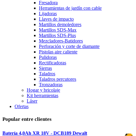
Fresadora
Herramientas de jardín con cable
Lijadoras
Llaves de impacto
Martillos demoledores
Martillos SDS-Max
Martillos SDS-Plus
Mezcladores-Batidores
Perforación y corte de diamante
Pistolas aire caliente
Pulidoras
Rectificadoras
Sierras
Taladros
Taladros percutores
Tronzadoras
Hogar y bricolaje
Kit herramientas
Láser
Ofertas
Popular entre clientes
Batería 4,0Ah XR 18V - DCB189 Dewalt