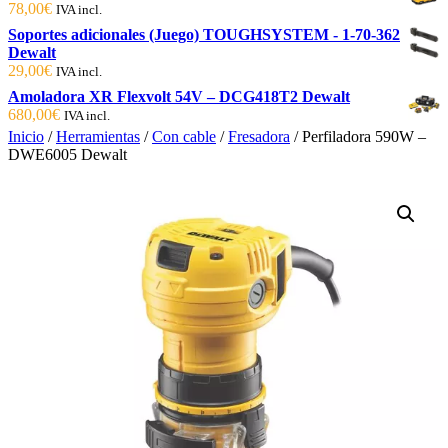
78,00
€
IVA incl.
Soportes adicionales (Juego) TOUGHSYSTEM - 1-70-362
Dewalt
29,00
€
IVA incl.
Amoladora XR Flexvolt 54V – DCG418T2 Dewalt
680,00
€
IVA incl.
Inicio
/
Herramientas
/
Con cable
/
Fresadora
/ Perfiladora 590W –
DWE6005 Dewalt