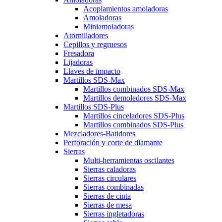
Acoplamientos amoladoras
Amoladoras
Miniamoladoras
Atornilladores
Cepillos y regruesos
Fresadora
Lijadoras
Llaves de impacto
Martillos SDS-Max
Martillos combinados SDS-Max
Martillos demoledores SDS-Max
Martillos SDS-Plus
Martillos cinceladores SDS-Plus
Martillos combinados SDS-Plus
Mezcladores-Batidores
Perforación y corte de diamante
Sierras
Multi-herramientas oscilantes
Sierras caladoras
Sierras circulares
Sierras combinadas
Sierras de cinta
Sierras de mesa
Sierras ingletadoras