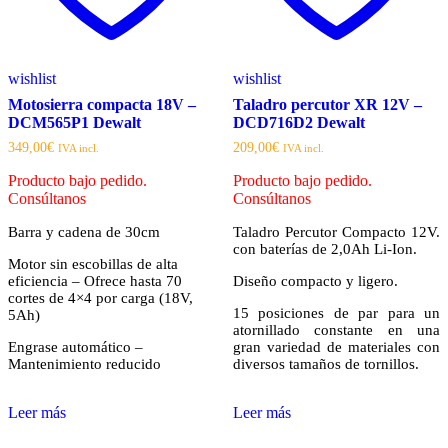
wishlist
wishlist
Motosierra compacta 18V –
Taladro percutor XR 12V –
DCM565P1 Dewalt
DCD716D2 Dewalt
349,00
€
209,00
€
IVA incl.
IVA incl.
Producto bajo pedido.
Producto bajo pedido.
Consúltanos
Consúltanos
Barra y cadena de 30cm
Taladro Percutor Compacto 12V.
con baterías de 2,0Ah Li-Ion.
Motor sin escobillas de alta
eficiencia – Ofrece hasta 70
Diseño compacto y ligero.
cortes de 4×4 por carga (18V,
15 posiciones de par para un
5Ah)
atornillado constante en una
Engrase automático –
gran variedad de materiales con
Mantenimiento reducido
diversos tamaños de tornillos.
Leer más
Leer más