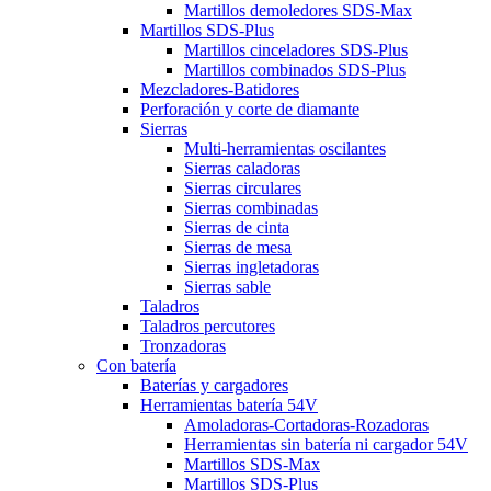
Martillos demoledores SDS-Max
Martillos SDS-Plus
Martillos cinceladores SDS-Plus
Martillos combinados SDS-Plus
Mezcladores-Batidores
Perforación y corte de diamante
Sierras
Multi-herramientas oscilantes
Sierras caladoras
Sierras circulares
Sierras combinadas
Sierras de cinta
Sierras de mesa
Sierras ingletadoras
Sierras sable
Taladros
Taladros percutores
Tronzadoras
Con batería
Baterías y cargadores
Herramientas batería 54V
Amoladoras-Cortadoras-Rozadoras
Herramientas sin batería ni cargador 54V
Martillos SDS-Max
Martillos SDS-Plus