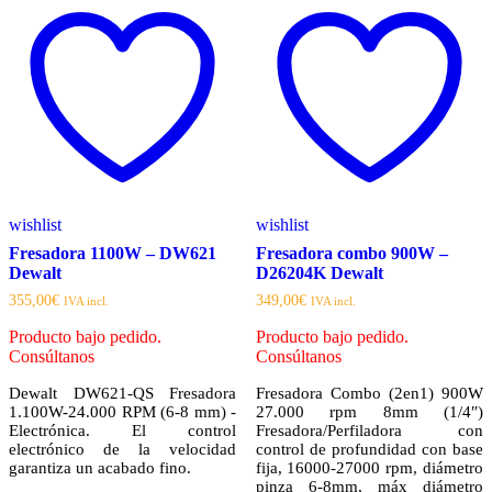
wishlist
wishlist
Fresadora 1100W – DW621
Fresadora combo 900W –
Dewalt
D26204K Dewalt
355,00
€
349,00
€
IVA incl.
IVA incl.
Producto bajo pedido.
Producto bajo pedido.
Consúltanos
Consúltanos
Dewalt DW621-QS Fresadora
Fresadora Combo (2en1) 900W
1.100W-24.000 RPM (6-8 mm) -
27.000 rpm 8mm (1/4″)
Electrónica. El control
Fresadora/Perfiladora con
electrónico de la velocidad
control de profundidad con base
garantiza un acabado fino.
fija, 16000-27000 rpm, diámetro
pinza 6-8mm, máx diámetro