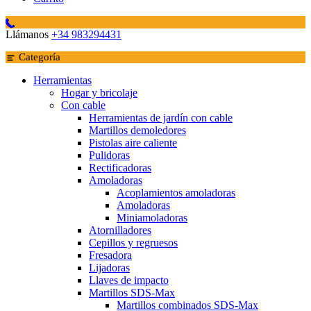
Llámanos
+34 983294431
Categoría
Herramientas
Hogar y bricolaje
Con cable
Herramientas de jardín con cable
Martillos demoledores
Pistolas aire caliente
Pulidoras
Rectificadoras
Amoladoras
Acoplamientos amoladoras
Amoladoras
Miniamoladoras
Atornilladores
Cepillos y regruesos
Fresadora
Lijadoras
Llaves de impacto
Martillos SDS-Max
Martillos combinados SDS-Max