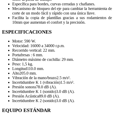
Específica para bordes, curvas cerradas y chaflanes.
Mecanismo de bloqueo del eje para cambiar la herramienta de
corte de un modo fácil y rápido con una única llave.
Facilita la copia de plantillas gracias a sus rodamientos de
10mm que aumentan el confort y la precisión.
ESPECIFICACIONES
Motor: 590 W.
Velocidad: 16000 a 34000 r.p.m.
Recorrido vertical: 22 mm.
Portafresas : 6 mm.
Diámetro máximo de cuchilla: 29 mm.
Peso: 1,5 kg.
Longitud
110.0 mm.
Alto
205.0 mm.
Vibración de la mano/brazo
2.5 m/s².
Incertidumbre K 1 (vibración)
1.5 m/s².
Presión sonora
78.0 dB (A).
Incertidumbre K 1 (sonido)
3.0 dB (A).
Presión Acústica
89.0 dB (A).
Incertidumbre K 2 (sonido)
3.0 dB (A).
EQUIPO ESTÁNDAR