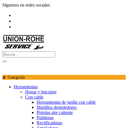
Saltar
Síguenos en redes sociales
al
contenido
Categoría
Herramientas
Hogar y bricolaje
Con cable
Herramientas de jardín con cable
Martillos demoledores
Pistolas aire caliente
Pulidoras
Rectificadoras
Amoladoras