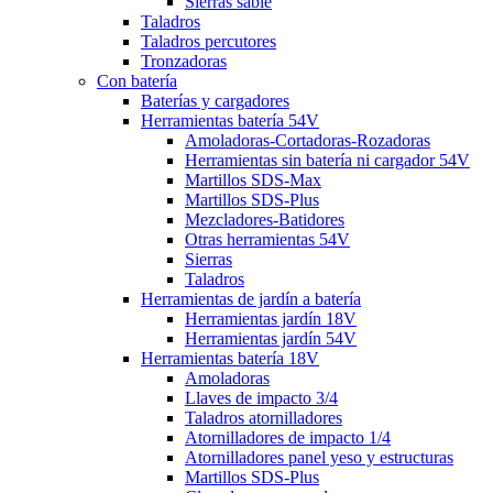
Sierras sable
Taladros
Taladros percutores
Tronzadoras
Con batería
Baterías y cargadores
Herramientas batería 54V
Amoladoras-Cortadoras-Rozadoras
Herramientas sin batería ni cargador 54V
Martillos SDS-Max
Martillos SDS-Plus
Mezcladores-Batidores
Otras herramientas 54V
Sierras
Taladros
Herramientas de jardín a batería
Herramientas jardín 18V
Herramientas jardín 54V
Herramientas batería 18V
Amoladoras
Llaves de impacto 3/4
Taladros atornilladores
Atornilladores de impacto 1/4
Atornilladores panel yeso y estructuras
Martillos SDS-Plus