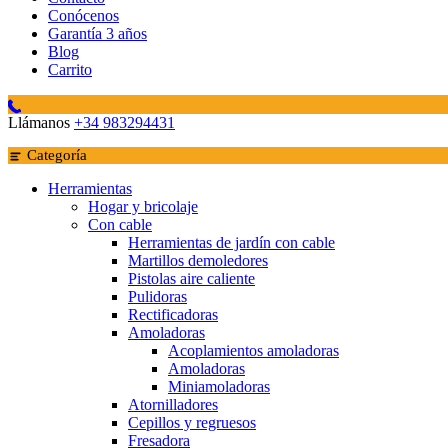
Conócenos
Garantía 3 años
Blog
Carrito
Llámanos
+34 983294431
Categoría
Herramientas
Hogar y bricolaje
Con cable
Herramientas de jardín con cable
Martillos demoledores
Pistolas aire caliente
Pulidoras
Rectificadoras
Amoladoras
Acoplamientos amoladoras
Amoladoras
Miniamoladoras
Atornilladores
Cepillos y regruesos
Fresadora