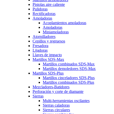
Pistolas aire caliente
Pulidoras
Rectificadoras
Amoladoras
Acoplamientos amoladoras
Amoladoras
Miniamoladoras
Atornilladores
Cepillos y regruesos
Fresadora
Lijadoras
Llaves de impacto
Martillos SDS-Max
Martillos combinados SDS-Max
Martillos demoledores SDS-Max
Martillos SDS-Plus
Martillos cinceladores SDS-Plus
Martillos combinados SDS-Plus
Mezcladores-Batidores
Perforación y corte de diamante
Sierras
Multi-herramientas oscilantes
Sierras caladoras
Sierras circulares