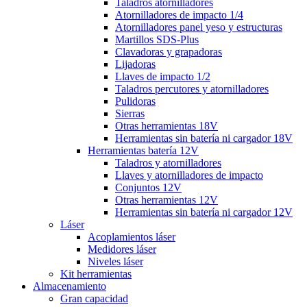
Taladros atornilladores
Atornilladores de impacto 1/4
Atornilladores panel yeso y estructuras
Martillos SDS-Plus
Clavadoras y grapadoras
Lijadoras
Llaves de impacto 1/2
Taladros percutores y atornilladores
Pulidoras
Sierras
Otras herramientas 18V
Herramientas sin batería ni cargador 18V
Herramientas batería 12V
Taladros y atornilladores
Llaves y atornilladores de impacto
Conjuntos 12V
Otras herramientas 12V
Herramientas sin batería ni cargador 12V
Láser
Acoplamientos láser
Medidores láser
Niveles láser
Kit herramientas
Almacenamiento
Gran capacidad