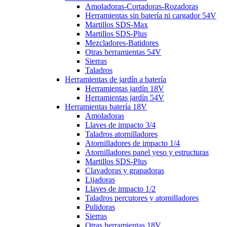
Amoladoras-Cortadoras-Rozadoras
Herramientas sin batería ni cargador 54V
Martillos SDS-Max
Martillos SDS-Plus
Mezcladores-Batidores
Otras herramientas 54V
Sierras
Taladros
Herramientas de jardín a batería
Herramientas jardín 18V
Herramientas jardín 54V
Herramientas batería 18V
Amoladoras
Llaves de impacto 3/4
Taladros atornilladores
Atornilladores de impacto 1/4
Atornilladores panel yeso y estructuras
Martillos SDS-Plus
Clavadoras y grapadoras
Lijadoras
Llaves de impacto 1/2
Taladros percutores y atornilladores
Pulidoras
Sierras
Otras herramientas 18V