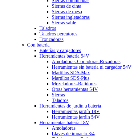
Sierras combinadas
Sierras de cinta
Sierras de mesa
Sierras ingletadoras
Sierras sable
Taladros
Taladros percutores
Tronzadoras
Con batería
Baterías y cargadores
Herramientas batería 54V
Amoladoras-Cortadoras-Rozadoras
Herramientas sin batería ni cargador 54V
Martillos SDS-Max
Martillos SDS-Plus
Mezcladores-Batidores
Otras herramientas 54V
Sierras
Taladros
Herramientas de jardín a batería
Herramientas jardín 18V
Herramientas jardín 54V
Herramientas batería 18V
Amoladoras
Llaves de impacto 3/4