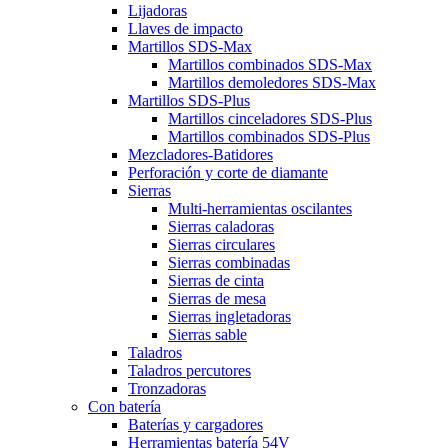
Lijadoras
Llaves de impacto
Martillos SDS-Max
Martillos combinados SDS-Max
Martillos demoledores SDS-Max
Martillos SDS-Plus
Martillos cinceladores SDS-Plus
Martillos combinados SDS-Plus
Mezcladores-Batidores
Perforación y corte de diamante
Sierras
Multi-herramientas oscilantes
Sierras caladoras
Sierras circulares
Sierras combinadas
Sierras de cinta
Sierras de mesa
Sierras ingletadoras
Sierras sable
Taladros
Taladros percutores
Tronzadoras
Con batería
Baterías y cargadores
Herramientas batería 54V