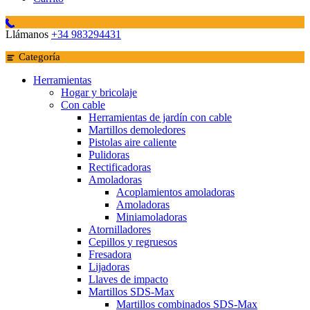
Llámanos
+34 983294431
Categoría
Herramientas
Hogar y bricolaje
Con cable
Herramientas de jardín con cable
Martillos demoledores
Pistolas aire caliente
Pulidoras
Rectificadoras
Amoladoras
Acoplamientos amoladoras
Amoladoras
Miniamoladoras
Atornilladores
Cepillos y regruesos
Fresadora
Lijadoras
Llaves de impacto
Martillos SDS-Max
Martillos combinados SDS-Max