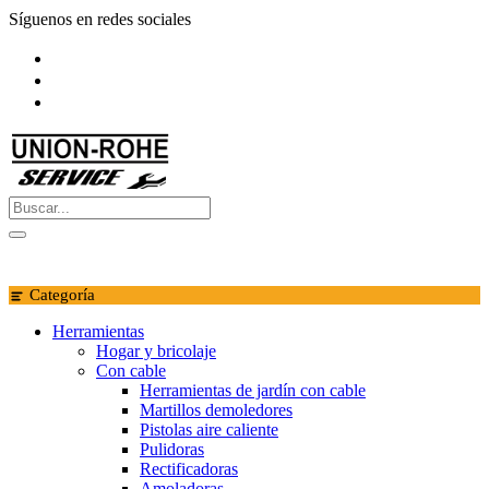
Saltar
Síguenos en redes sociales
al
contenido
Categoría
Herramientas
Hogar y bricolaje
Con cable
Herramientas de jardín con cable
Martillos demoledores
Pistolas aire caliente
Pulidoras
Rectificadoras
Amoladoras