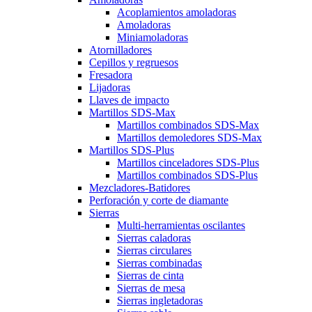
Acoplamientos amoladoras
Amoladoras
Miniamoladoras
Atornilladores
Cepillos y regruesos
Fresadora
Lijadoras
Llaves de impacto
Martillos SDS-Max
Martillos combinados SDS-Max
Martillos demoledores SDS-Max
Martillos SDS-Plus
Martillos cinceladores SDS-Plus
Martillos combinados SDS-Plus
Mezcladores-Batidores
Perforación y corte de diamante
Sierras
Multi-herramientas oscilantes
Sierras caladoras
Sierras circulares
Sierras combinadas
Sierras de cinta
Sierras de mesa
Sierras ingletadoras