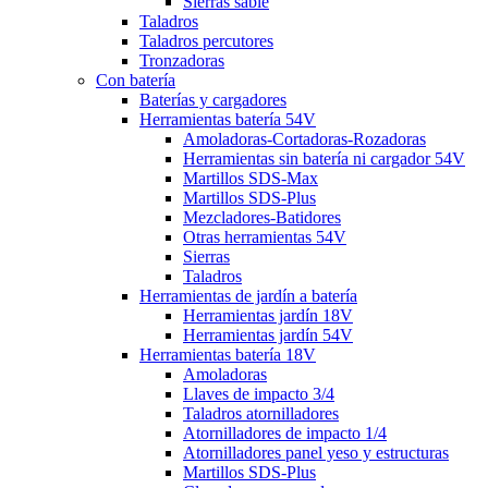
Sierras sable
Taladros
Taladros percutores
Tronzadoras
Con batería
Baterías y cargadores
Herramientas batería 54V
Amoladoras-Cortadoras-Rozadoras
Herramientas sin batería ni cargador 54V
Martillos SDS-Max
Martillos SDS-Plus
Mezcladores-Batidores
Otras herramientas 54V
Sierras
Taladros
Herramientas de jardín a batería
Herramientas jardín 18V
Herramientas jardín 54V
Herramientas batería 18V
Amoladoras
Llaves de impacto 3/4
Taladros atornilladores
Atornilladores de impacto 1/4
Atornilladores panel yeso y estructuras
Martillos SDS-Plus