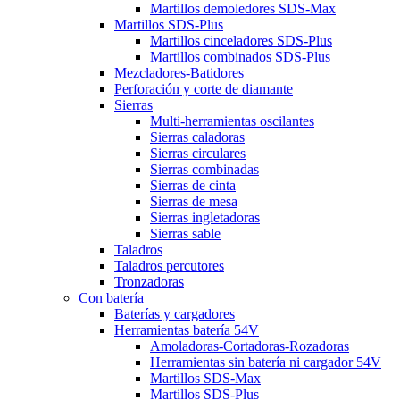
Martillos demoledores SDS-Max
Martillos SDS-Plus
Martillos cinceladores SDS-Plus
Martillos combinados SDS-Plus
Mezcladores-Batidores
Perforación y corte de diamante
Sierras
Multi-herramientas oscilantes
Sierras caladoras
Sierras circulares
Sierras combinadas
Sierras de cinta
Sierras de mesa
Sierras ingletadoras
Sierras sable
Taladros
Taladros percutores
Tronzadoras
Con batería
Baterías y cargadores
Herramientas batería 54V
Amoladoras-Cortadoras-Rozadoras
Herramientas sin batería ni cargador 54V
Martillos SDS-Max
Martillos SDS-Plus