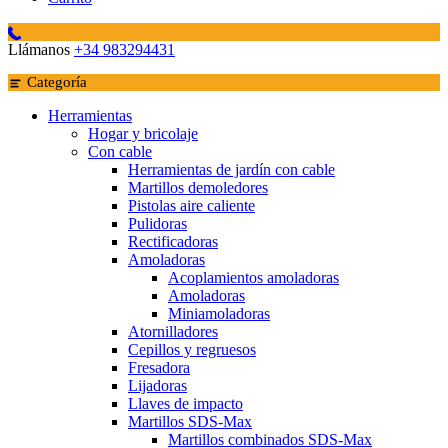
Llámanos
+34 983294431
Categoría
Herramientas
Hogar y bricolaje
Con cable
Herramientas de jardín con cable
Martillos demoledores
Pistolas aire caliente
Pulidoras
Rectificadoras
Amoladoras
Acoplamientos amoladoras
Amoladoras
Miniamoladoras
Atornilladores
Cepillos y regruesos
Fresadora
Lijadoras
Llaves de impacto
Martillos SDS-Max
Martillos combinados SDS-Max