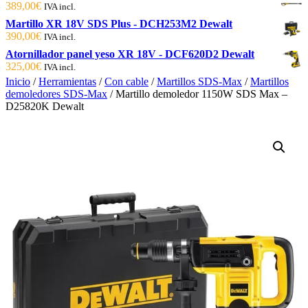
389,00
€
IVA incl.
Martillo XR 18V SDS Plus - DCH253M2 Dewalt
390,00
€
IVA incl.
Atornillador panel yeso XR 18V - DCF620D2 Dewalt
325,00
€
IVA incl.
Inicio
/
Herramientas
/
Con cable
/
Martillos SDS-Max
/
Martillos
demoledores SDS-Max
/ Martillo demoledor 1150W SDS Max –
D25820K Dewalt