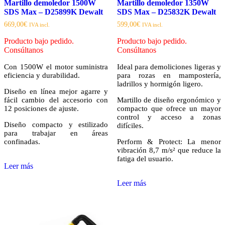
Martillo demoledor 1500W
Martillo demoledor 1350W
SDS Max – D25899K Dewalt
SDS Max – D25832K Dewalt
669,00
€
599,00
€
IVA incl.
IVA incl.
Producto bajo pedido.
Producto bajo pedido.
Consúltanos
Consúltanos
Con 1500W el motor suministra
Ideal para demoliciones ligeras y
eficiencia y durabilidad.
para rozas en mampostería,
ladrillos y hormigón ligero.
Diseño en línea mejor agarre y
fácil cambio del accesorio con
Martillo de diseño ergonómico y
12 posiciones de ajuste.
compacto que ofrece un mayor
control y acceso a zonas
Diseño compacto y estilizado
difíciles.
para trabajar en áreas
confinadas.
Perform & Protect: La menor
vibración 8,7 m/s² que reduce la
fatiga del usuario.
Leer más
Leer más