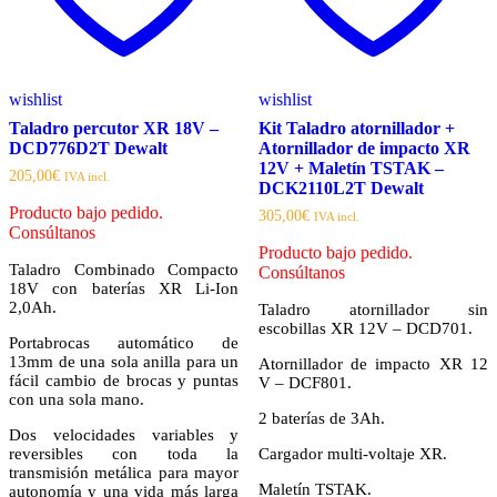
wishlist
wishlist
Taladro percutor XR 18V –
Kit Taladro atornillador +
DCD776D2T Dewalt
Atornillador de impacto XR
12V + Maletín TSTAK –
205,00
€
IVA incl.
DCK2110L2T Dewalt
Producto bajo pedido.
305,00
€
IVA incl.
Consúltanos
Producto bajo pedido.
Taladro Combinado Compacto
Consúltanos
18V con baterías XR Li-Ion
2,0Ah.
Taladro atornillador sin
escobillas XR 12V – DCD701.
Portabrocas automático de
13mm de una sola anilla para un
Atornillador de impacto XR 12
fácil cambio de brocas y puntas
V – DCF801.
con una sola mano.
2 baterías de 3Ah.
Dos velocidades variables y
reversibles con toda la
Cargador multi-voltaje XR.
transmisión metálica para mayor
Maletín TSTAK.
autonomía y una vida más larga