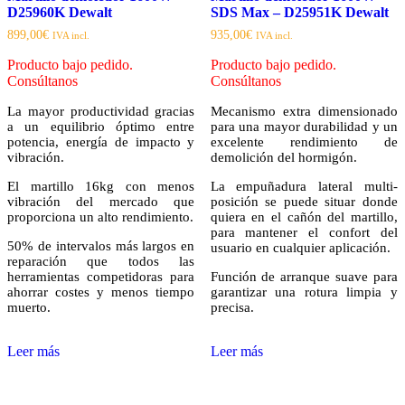
D25960K Dewalt
SDS Max – D25951K Dewalt
899,00
€
935,00
€
IVA incl.
IVA incl.
Producto bajo pedido.
Producto bajo pedido.
Consúltanos
Consúltanos
La mayor productividad gracias
Mecanismo extra dimensionado
a un equilibrio óptimo entre
para una mayor durabilidad y un
potencia, energía de impacto y
excelente rendimiento de
vibración.
demolición del hormigón.
El martillo 16kg con menos
La empuñadura lateral multi-
vibración del mercado que
posición se puede situar donde
proporciona un alto rendimiento.
quiera en el cañón del martillo,
para mantener el confort del
50% de intervalos más largos en
usuario en cualquier aplicación.
reparación que todos las
herramientas competidoras para
Función de arranque suave para
ahorrar costes y menos tiempo
garantizar una rotura limpia y
muerto.
precisa.
Leer más
Leer más