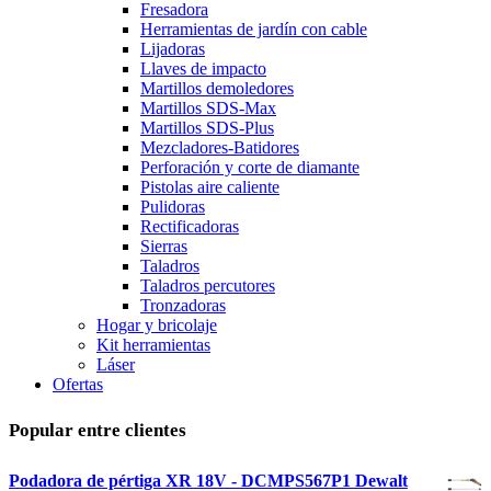
Fresadora
Herramientas de jardín con cable
Lijadoras
Llaves de impacto
Martillos demoledores
Martillos SDS-Max
Martillos SDS-Plus
Mezcladores-Batidores
Perforación y corte de diamante
Pistolas aire caliente
Pulidoras
Rectificadoras
Sierras
Taladros
Taladros percutores
Tronzadoras
Hogar y bricolaje
Kit herramientas
Láser
Ofertas
Popular entre clientes
Podadora de pértiga XR 18V - DCMPS567P1 Dewalt