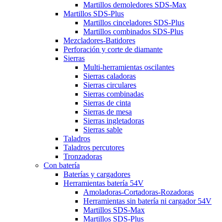
Martillos demoledores SDS-Max
Martillos SDS-Plus
Martillos cinceladores SDS-Plus
Martillos combinados SDS-Plus
Mezcladores-Batidores
Perforación y corte de diamante
Sierras
Multi-herramientas oscilantes
Sierras caladoras
Sierras circulares
Sierras combinadas
Sierras de cinta
Sierras de mesa
Sierras ingletadoras
Sierras sable
Taladros
Taladros percutores
Tronzadoras
Con batería
Baterías y cargadores
Herramientas batería 54V
Amoladoras-Cortadoras-Rozadoras
Herramientas sin batería ni cargador 54V
Martillos SDS-Max
Martillos SDS-Plus