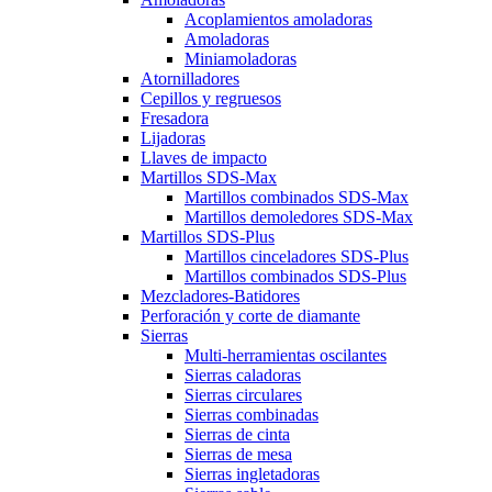
Acoplamientos amoladoras
Amoladoras
Miniamoladoras
Atornilladores
Cepillos y regruesos
Fresadora
Lijadoras
Llaves de impacto
Martillos SDS-Max
Martillos combinados SDS-Max
Martillos demoledores SDS-Max
Martillos SDS-Plus
Martillos cinceladores SDS-Plus
Martillos combinados SDS-Plus
Mezcladores-Batidores
Perforación y corte de diamante
Sierras
Multi-herramientas oscilantes
Sierras caladoras
Sierras circulares
Sierras combinadas
Sierras de cinta
Sierras de mesa
Sierras ingletadoras