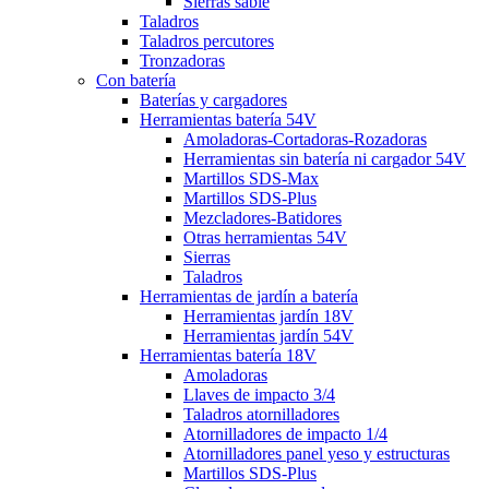
Sierras sable
Taladros
Taladros percutores
Tronzadoras
Con batería
Baterías y cargadores
Herramientas batería 54V
Amoladoras-Cortadoras-Rozadoras
Herramientas sin batería ni cargador 54V
Martillos SDS-Max
Martillos SDS-Plus
Mezcladores-Batidores
Otras herramientas 54V
Sierras
Taladros
Herramientas de jardín a batería
Herramientas jardín 18V
Herramientas jardín 54V
Herramientas batería 18V
Amoladoras
Llaves de impacto 3/4
Taladros atornilladores
Atornilladores de impacto 1/4
Atornilladores panel yeso y estructuras
Martillos SDS-Plus