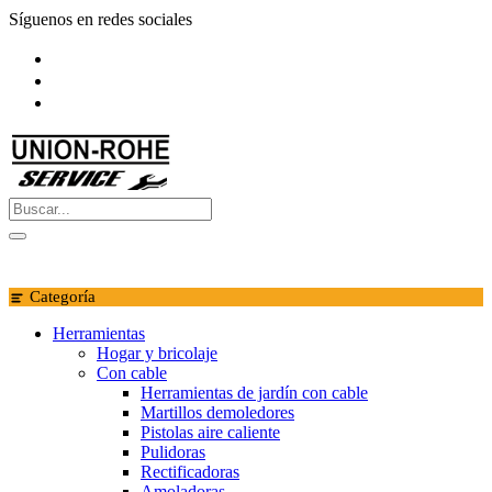
Saltar
Síguenos en redes sociales
al
contenido
Categoría
Herramientas
Hogar y bricolaje
Con cable
Herramientas de jardín con cable
Martillos demoledores
Pistolas aire caliente
Pulidoras
Rectificadoras
Amoladoras