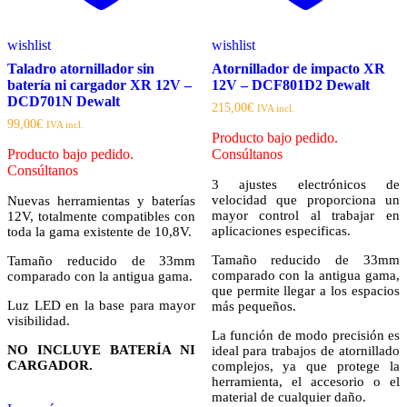
wishlist
wishlist
Taladro atornillador sin
Atornillador de impacto XR
batería ni cargador XR 12V –
12V – DCF801D2 Dewalt
DCD701N Dewalt
215,00
€
IVA incl.
99,00
€
IVA incl.
Producto bajo pedido.
Producto bajo pedido.
Consúltanos
Consúltanos
3 ajustes electrónicos de
velocidad que proporciona un
Nuevas herramientas y baterías
mayor control al trabajar en
12V, totalmente compatibles con
aplicaciones especificas.
toda la gama existente de 10,8V.
Tamaño reducido de 33mm
Tamaño reducido de 33mm
comparado con la antigua gama,
comparado con la antigua gama.
que permite llegar a los espacios
Luz LED en la base para mayor
más pequeños.
visibilidad.
La función de modo precisión es
NO INCLUYE BATERÍA NI
ideal para trabajos de atornillado
CARGADOR.
complejos, ya que protege la
herramienta, el accesorio o el
material de cualquier daño.