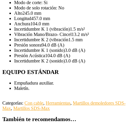
Modo de corte:
Si
Modo de solo rotación:
No
Alto
245.0 mm
Longitud
457.0 mm
Anchura
104.0 mm
Incertidumbre K 1 (vibración)
1.5 m/s²
Vibración Mano/Brazo- Cincel
13.2 m/s²
Incertidumbre K 2 (vibración
1.5 mm
Presión sonora
94.0 dB (A)
Incertidumbre K 1 (sonido)
3.0 dB (A)
Presión Acústica
104.0 dB (A)
Incertidumbre K 2 (sonido)
3.0 dB (A)
EQUIPO ESTÁNDAR
Empuñadura auxiliar.
Maletín.
Categorías:
Con cable
,
Herramientas
,
Martillos demoledores SDS-
Max
,
Martillos SDS-Max
También te recomendamos…