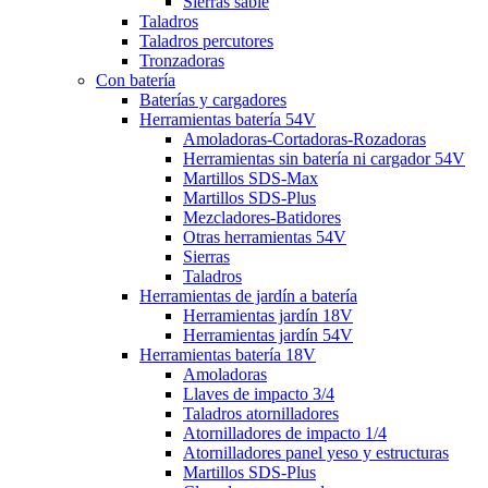
Sierras sable
Taladros
Taladros percutores
Tronzadoras
Con batería
Baterías y cargadores
Herramientas batería 54V
Amoladoras-Cortadoras-Rozadoras
Herramientas sin batería ni cargador 54V
Martillos SDS-Max
Martillos SDS-Plus
Mezcladores-Batidores
Otras herramientas 54V
Sierras
Taladros
Herramientas de jardín a batería
Herramientas jardín 18V
Herramientas jardín 54V
Herramientas batería 18V
Amoladoras
Llaves de impacto 3/4
Taladros atornilladores
Atornilladores de impacto 1/4
Atornilladores panel yeso y estructuras
Martillos SDS-Plus