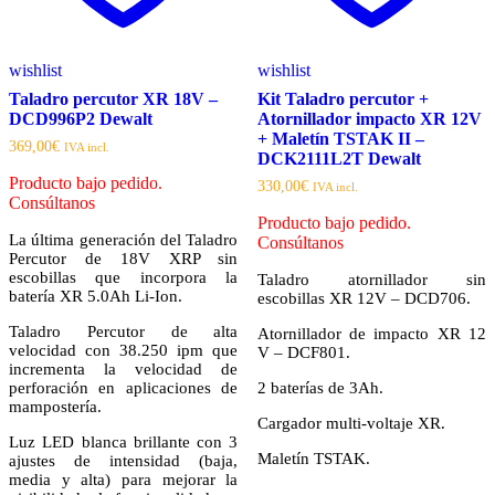
wishlist
wishlist
Taladro percutor XR 18V –
Kit Taladro percutor +
DCD996P2 Dewalt
Atornillador impacto XR 12V
+ Maletín TSTAK II –
369,00
€
IVA incl.
DCK2111L2T Dewalt
Producto bajo pedido.
330,00
€
IVA incl.
Consúltanos
Producto bajo pedido.
La última generación del Taladro
Consúltanos
Percutor de 18V XRP sin
escobillas que incorpora la
Taladro atornillador sin
batería XR 5.0Ah Li-Ion.
escobillas XR 12V – DCD706.
Taladro Percutor de alta
Atornillador de impacto XR 12
velocidad con 38.250 ipm que
V – DCF801.
incrementa la velocidad de
perforación en aplicaciones de
2 baterías de 3Ah.
mampostería.
Cargador multi-voltaje XR.
Luz LED blanca brillante con 3
Maletín TSTAK.
ajustes de intensidad (baja,
media y alta) para mejorar la