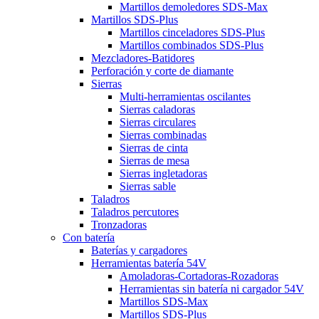
Martillos demoledores SDS-Max
Martillos SDS-Plus
Martillos cinceladores SDS-Plus
Martillos combinados SDS-Plus
Mezcladores-Batidores
Perforación y corte de diamante
Sierras
Multi-herramientas oscilantes
Sierras caladoras
Sierras circulares
Sierras combinadas
Sierras de cinta
Sierras de mesa
Sierras ingletadoras
Sierras sable
Taladros
Taladros percutores
Tronzadoras
Con batería
Baterías y cargadores
Herramientas batería 54V
Amoladoras-Cortadoras-Rozadoras
Herramientas sin batería ni cargador 54V
Martillos SDS-Max
Martillos SDS-Plus