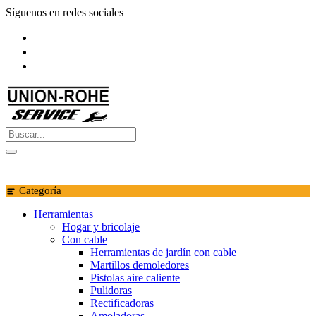
Saltar
Síguenos en redes sociales
al
contenido
Categoría
Herramientas
Hogar y bricolaje
Con cable
Herramientas de jardín con cable
Martillos demoledores
Pistolas aire caliente
Pulidoras
Rectificadoras
Amoladoras