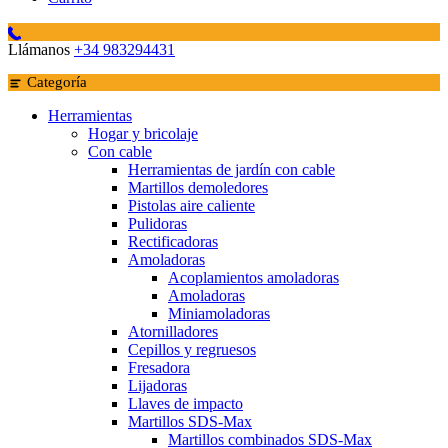
Llámanos
+34 983294431
Categoría
Herramientas
Hogar y bricolaje
Con cable
Herramientas de jardín con cable
Martillos demoledores
Pistolas aire caliente
Pulidoras
Rectificadoras
Amoladoras
Acoplamientos amoladoras
Amoladoras
Miniamoladoras
Atornilladores
Cepillos y regruesos
Fresadora
Lijadoras
Llaves de impacto
Martillos SDS-Max
Martillos combinados SDS-Max