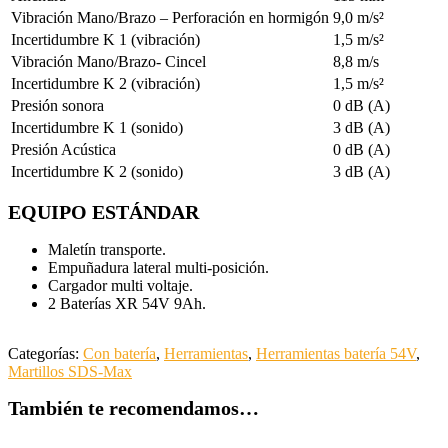
Vibración Mano/Brazo – Perforación en hormigón
9,0 m/s²
Incertidumbre K 1 (vibración)
1,5 m/s²
Vibración Mano/Brazo- Cincel
8,8 m/s
Incertidumbre K 2 (vibración)
1,5 m/s²
Presión sonora
0 dB (A)
Incertidumbre K 1 (sonido)
3 dB (A)
Presión Acústica
0 dB (A)
Incertidumbre K 2 (sonido)
3 dB (A)
EQUIPO ESTÁNDAR
Maletín transporte.
Empuñadura lateral multi-posición.
Cargador multi voltaje.
2 Baterías XR 54V 9Ah.
Categorías:
Con batería
,
Herramientas
,
Herramientas batería 54V
,
Martillos SDS-Max
También te recomendamos…