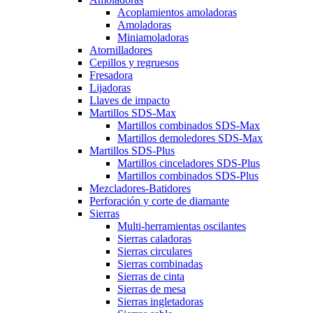
Acoplamientos amoladoras
Amoladoras
Miniamoladoras
Atornilladores
Cepillos y regruesos
Fresadora
Lijadoras
Llaves de impacto
Martillos SDS-Max
Martillos combinados SDS-Max
Martillos demoledores SDS-Max
Martillos SDS-Plus
Martillos cinceladores SDS-Plus
Martillos combinados SDS-Plus
Mezcladores-Batidores
Perforación y corte de diamante
Sierras
Multi-herramientas oscilantes
Sierras caladoras
Sierras circulares
Sierras combinadas
Sierras de cinta
Sierras de mesa
Sierras ingletadoras