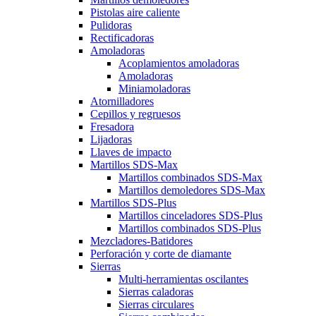
Pistolas aire caliente
Pulidoras
Rectificadoras
Amoladoras
Acoplamientos amoladoras
Amoladoras
Miniamoladoras
Atornilladores
Cepillos y regruesos
Fresadora
Lijadoras
Llaves de impacto
Martillos SDS-Max
Martillos combinados SDS-Max
Martillos demoledores SDS-Max
Martillos SDS-Plus
Martillos cinceladores SDS-Plus
Martillos combinados SDS-Plus
Mezcladores-Batidores
Perforación y corte de diamante
Sierras
Multi-herramientas oscilantes
Sierras caladoras
Sierras circulares