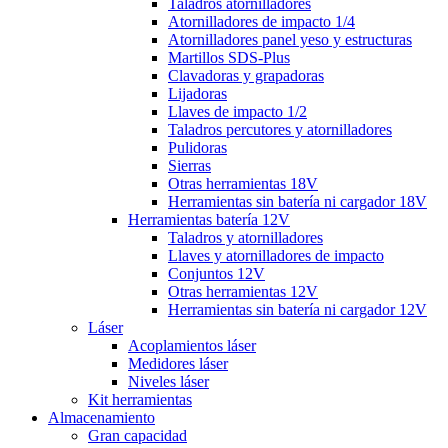
Taladros atornilladores
Atornilladores de impacto 1/4
Atornilladores panel yeso y estructuras
Martillos SDS-Plus
Clavadoras y grapadoras
Lijadoras
Llaves de impacto 1/2
Taladros percutores y atornilladores
Pulidoras
Sierras
Otras herramientas 18V
Herramientas sin batería ni cargador 18V
Herramientas batería 12V
Taladros y atornilladores
Llaves y atornilladores de impacto
Conjuntos 12V
Otras herramientas 12V
Herramientas sin batería ni cargador 12V
Láser
Acoplamientos láser
Medidores láser
Niveles láser
Kit herramientas
Almacenamiento
Gran capacidad