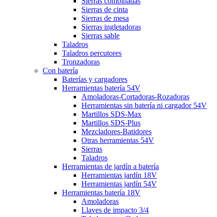
Sierras combinadas
Sierras de cinta
Sierras de mesa
Sierras ingletadoras
Sierras sable
Taladros
Taladros percutores
Tronzadoras
Con batería
Baterías y cargadores
Herramientas batería 54V
Amoladoras-Cortadoras-Rozadoras
Herramientas sin batería ni cargador 54V
Martillos SDS-Max
Martillos SDS-Plus
Mezcladores-Batidores
Otras herramientas 54V
Sierras
Taladros
Herramientas de jardín a batería
Herramientas jardín 18V
Herramientas jardín 54V
Herramientas batería 18V
Amoladoras
Llaves de impacto 3/4