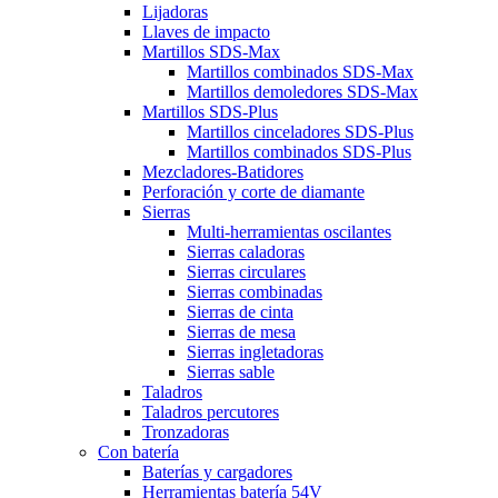
Lijadoras
Llaves de impacto
Martillos SDS-Max
Martillos combinados SDS-Max
Martillos demoledores SDS-Max
Martillos SDS-Plus
Martillos cinceladores SDS-Plus
Martillos combinados SDS-Plus
Mezcladores-Batidores
Perforación y corte de diamante
Sierras
Multi-herramientas oscilantes
Sierras caladoras
Sierras circulares
Sierras combinadas
Sierras de cinta
Sierras de mesa
Sierras ingletadoras
Sierras sable
Taladros
Taladros percutores
Tronzadoras
Con batería
Baterías y cargadores
Herramientas batería 54V