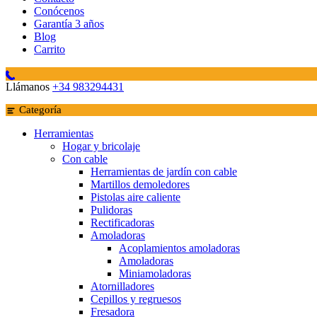
Conócenos
Garantía 3 años
Blog
Carrito
Llámanos
+34 983294431
Categoría
Herramientas
Hogar y bricolaje
Con cable
Herramientas de jardín con cable
Martillos demoledores
Pistolas aire caliente
Pulidoras
Rectificadoras
Amoladoras
Acoplamientos amoladoras
Amoladoras
Miniamoladoras
Atornilladores
Cepillos y regruesos
Fresadora