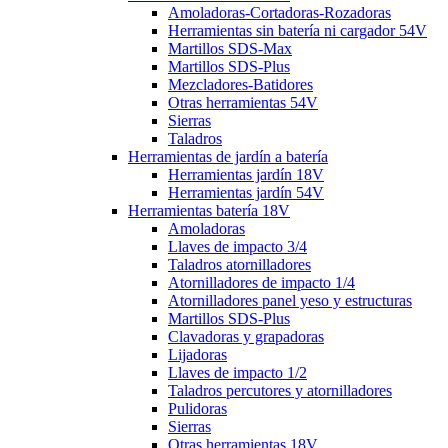
Amoladoras-Cortadoras-Rozadoras
Herramientas sin batería ni cargador 54V
Martillos SDS-Max
Martillos SDS-Plus
Mezcladores-Batidores
Otras herramientas 54V
Sierras
Taladros
Herramientas de jardín a batería
Herramientas jardín 18V
Herramientas jardín 54V
Herramientas batería 18V
Amoladoras
Llaves de impacto 3/4
Taladros atornilladores
Atornilladores de impacto 1/4
Atornilladores panel yeso y estructuras
Martillos SDS-Plus
Clavadoras y grapadoras
Lijadoras
Llaves de impacto 1/2
Taladros percutores y atornilladores
Pulidoras
Sierras
Otras herramientas 18V