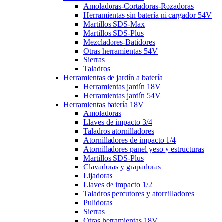
Amoladoras-Cortadoras-Rozadoras
Herramientas sin batería ni cargador 54V
Martillos SDS-Max
Martillos SDS-Plus
Mezcladores-Batidores
Otras herramientas 54V
Sierras
Taladros
Herramientas de jardín a batería
Herramientas jardín 18V
Herramientas jardín 54V
Herramientas batería 18V
Amoladoras
Llaves de impacto 3/4
Taladros atornilladores
Atornilladores de impacto 1/4
Atornilladores panel yeso y estructuras
Martillos SDS-Plus
Clavadoras y grapadoras
Lijadoras
Llaves de impacto 1/2
Taladros percutores y atornilladores
Pulidoras
Sierras
Otras herramientas 18V