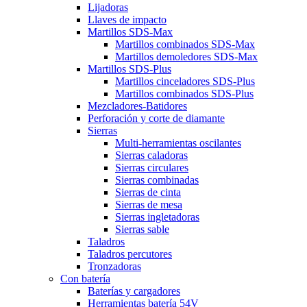
Lijadoras
Llaves de impacto
Martillos SDS-Max
Martillos combinados SDS-Max
Martillos demoledores SDS-Max
Martillos SDS-Plus
Martillos cinceladores SDS-Plus
Martillos combinados SDS-Plus
Mezcladores-Batidores
Perforación y corte de diamante
Sierras
Multi-herramientas oscilantes
Sierras caladoras
Sierras circulares
Sierras combinadas
Sierras de cinta
Sierras de mesa
Sierras ingletadoras
Sierras sable
Taladros
Taladros percutores
Tronzadoras
Con batería
Baterías y cargadores
Herramientas batería 54V