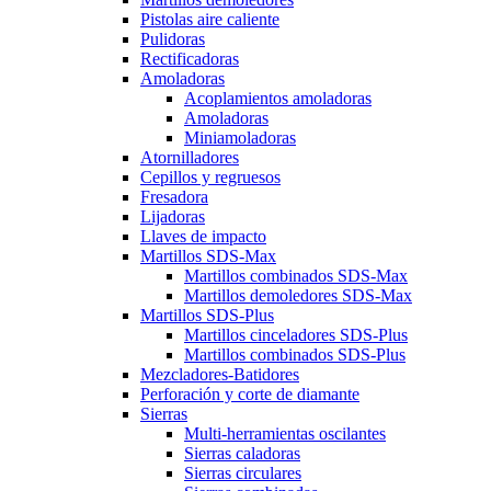
Pistolas aire caliente
Pulidoras
Rectificadoras
Amoladoras
Acoplamientos amoladoras
Amoladoras
Miniamoladoras
Atornilladores
Cepillos y regruesos
Fresadora
Lijadoras
Llaves de impacto
Martillos SDS-Max
Martillos combinados SDS-Max
Martillos demoledores SDS-Max
Martillos SDS-Plus
Martillos cinceladores SDS-Plus
Martillos combinados SDS-Plus
Mezcladores-Batidores
Perforación y corte de diamante
Sierras
Multi-herramientas oscilantes
Sierras caladoras
Sierras circulares