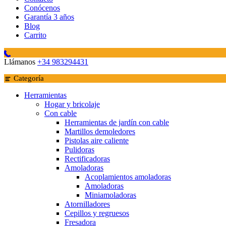
Conócenos
Garantía 3 años
Blog
Carrito
Llámanos
+34 983294431
Categoría
Herramientas
Hogar y bricolaje
Con cable
Herramientas de jardín con cable
Martillos demoledores
Pistolas aire caliente
Pulidoras
Rectificadoras
Amoladoras
Acoplamientos amoladoras
Amoladoras
Miniamoladoras
Atornilladores
Cepillos y regruesos
Fresadora