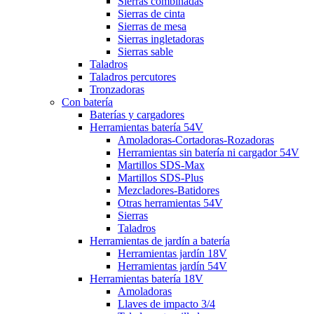
Sierras combinadas
Sierras de cinta
Sierras de mesa
Sierras ingletadoras
Sierras sable
Taladros
Taladros percutores
Tronzadoras
Con batería
Baterías y cargadores
Herramientas batería 54V
Amoladoras-Cortadoras-Rozadoras
Herramientas sin batería ni cargador 54V
Martillos SDS-Max
Martillos SDS-Plus
Mezcladores-Batidores
Otras herramientas 54V
Sierras
Taladros
Herramientas de jardín a batería
Herramientas jardín 18V
Herramientas jardín 54V
Herramientas batería 18V
Amoladoras
Llaves de impacto 3/4