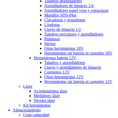
Taladros atornilladores
Atornilladores de impacto 1/4
Atornilladores panel yeso y estructuras
Martillos SDS-Plus
Clavadoras y grapadoras
Lijadoras
Llaves de impacto 1/2
Taladros percutores y atornilladores
Pulidoras
Sierras
Otras herramientas 18V
Herramientas sin batería ni cargador 18V
Herramientas batería 12V
Taladros y atornilladores
Llaves y atornilladores de impacto
Conjuntos 12V
Otras herramientas 12V
Herramientas sin batería ni cargador 12V
Láser
Acoplamientos láser
Medidores láser
Niveles láser
Kit herramientas
Almacenamiento
Gran capacidad