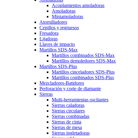
Acoplamientos amoladoras
Amoladoras
Miniamoladoras
Atornilladores
Cepillos y regruesos
Fresadora
Lijadoras
Llaves de impacto
Martillos SDS-Max
Martillos combinados SDS-Max
Martillos demoledores SDS-Max
Martillos SDS-Plus
Martillos cinceladores SDS-Plus
Martillos combinados SDS-Plus
Mezcladores-Batidores
Perforación y corte de diamante
Sierras
Multi-herramientas oscilantes
Sierras caladoras
Sierras circulares
Sierras combinadas
Sierras de cinta
Sierras de mesa
Sierras ingletadoras