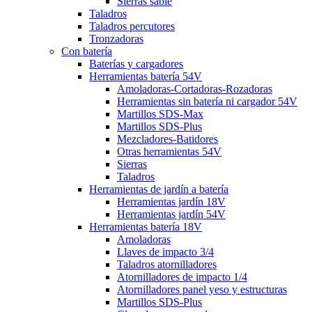
Sierras sable
Taladros
Taladros percutores
Tronzadoras
Con batería
Baterías y cargadores
Herramientas batería 54V
Amoladoras-Cortadoras-Rozadoras
Herramientas sin batería ni cargador 54V
Martillos SDS-Max
Martillos SDS-Plus
Mezcladores-Batidores
Otras herramientas 54V
Sierras
Taladros
Herramientas de jardín a batería
Herramientas jardín 18V
Herramientas jardín 54V
Herramientas batería 18V
Amoladoras
Llaves de impacto 3/4
Taladros atornilladores
Atornilladores de impacto 1/4
Atornilladores panel yeso y estructuras
Martillos SDS-Plus