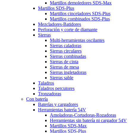
Martillos demoledores SDS-Max
Martillos SDS-Plus
Martillos cinceladores SDS-Plus
Martillos combinados SDS-Plus
Mezcladores-Batidores
Perforación y corte de diamante
Sierras
Multi-herramientas oscilantes
Sierras caladoras
Sierras circulares
Sierras combinadas
Sierras de cinta
Sierras de mesa
Sierras ingletadoras
Sierras sable
Taladros
Taladros percutores
Tronzadoras
Con batería
Baterías y cargadores
Herramientas batería 54V
Amoladoras-Cortadoras-Rozadoras
Herramientas sin batería ni cargador 54V
Martillos SDS-Max
Martillos SDS-Plus