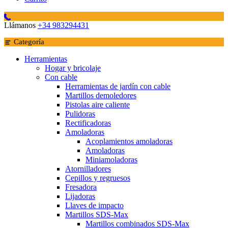
Llámanos
+34 983294431
Categoría
Herramientas
Hogar y bricolaje
Con cable
Herramientas de jardín con cable
Martillos demoledores
Pistolas aire caliente
Pulidoras
Rectificadoras
Amoladoras
Acoplamientos amoladoras
Amoladoras
Miniamoladoras
Atornilladores
Cepillos y regruesos
Fresadora
Lijadoras
Llaves de impacto
Martillos SDS-Max
Martillos combinados SDS-Max