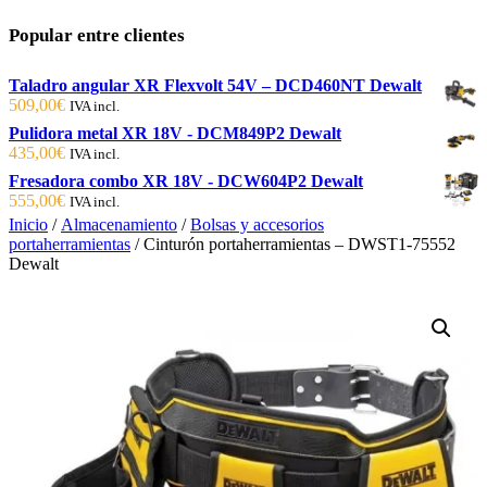
Popular entre clientes
Taladro angular XR Flexvolt 54V – DCD460NT Dewalt
509,00
€
IVA incl.
Pulidora metal XR 18V - DCM849P2 Dewalt
435,00
€
IVA incl.
Fresadora combo XR 18V - DCW604P2 Dewalt
555,00
€
IVA incl.
Inicio
/
Almacenamiento
/
Bolsas y accesorios
portaherramientas
/ Cinturón portaherramientas – DWST1-75552
Dewalt