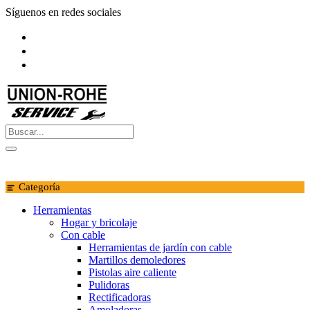
Saltar
Síguenos en redes sociales
al
contenido
Categoría
Herramientas
Hogar y bricolaje
Con cable
Herramientas de jardín con cable
Martillos demoledores
Pistolas aire caliente
Pulidoras
Rectificadoras
Amoladoras